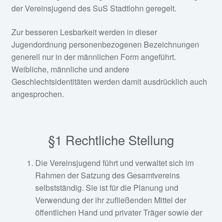
der Vereinsjugend des SuS Stadtlohn geregelt.
Dokumente
Zur besseren Lesbarkeit werden in dieser
Leitbild
Jugendordnung personenbezogenen Bezeichnungen
generell nur in der männlichen Form angeführt.
Unterlagen für Mitarbeitende im SuS Stadtlohn 19/20
Weibliche, männliche und andere
e.V.
Geschlechtsidentitäten werden damit ausdrücklich auch
angesprochen.
Satzung
Jugendordnung
§1 Rechtliche Stellung
Impressum
Die Vereinsjugend führt und verwaltet sich im
Rahmen der Satzung des Gesamtvereins
Datenschutz
selbstständig. Sie ist für die Planung und
Verwendung der ihr zufließenden Mittel der
Cookie-Richtlinie (EU)
öffentlichen Hand und privater Träger sowie der