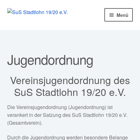
Zur
Zum
Menü
Navigation
Inhalt
springen
springen
Startseite
Mitglied werden!
Jugendordnung
Unter
Unser Verein
öffnen
Vereinsjugendordnung des
Unter
Abteilungen
öffnen
SuS Stadtlohn 19/20 e.V.
Unter
Kurse
öffnen
Die Vereinsjugendordnung (Jugendordnung) ist
Sponsoren
verankert in der Satzung des SuS Stadtlohn 19/20 e.V.
(Gesamtverein).
Unter
Service
öffnen
Durch die Jugendordnung werden besondere Belange