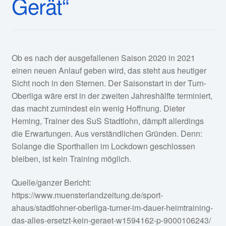
Gerät“
Fan-Shop
Ob es nach der ausgefallenen Saison 2020 in 2021
einen neuen Anlauf geben wird, das steht aus heutiger
Sicht noch in den Sternen. Der Saisonstart in der Turn-
Oberliga wäre erst in der zweiten Jahreshälfte terminiert,
das macht zumindest ein wenig Hoffnung. Dieter
Heming, Trainer des SuS Stadtlohn, dämpft allerdings
die Erwartungen. Aus verständlichen Gründen. Denn:
Solange die Sporthallen im Lockdown geschlossen
bleiben, ist kein Training möglich.
Quelle/ganzer Bericht:
https://www.muensterlandzeitung.de/sport-
ahaus/stadtlohner-oberliga-turner-im-dauer-heimtraining-
das-alles-ersetzt-kein-geraet-w1594162-p-9000106243/