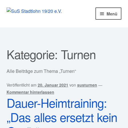
Zur
Zum
Menü
Navigation
Inhalt
springen
springen
Startseite
Mitglied werden!
Kategorie:
Turnen
Unter
Unser Verein
öffnen
Alle Beiträge zum Thema „Turnen“
Unter
Abteilungen
öffnen
Veröffentlicht am
20. Januar 2021
von
susturnen
—
Unter
Kurse
Kommentar hinterlassen
öffnen
Dauer-Heimtraining:
Sponsoren
„Das alles ersetzt kein
Unter
Service
öffnen