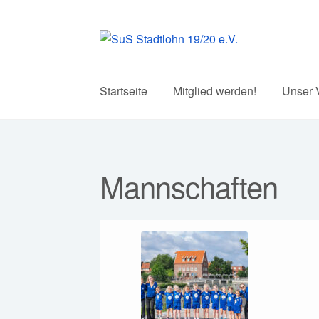
Zur
Zum
Navigation
Inhalt
springen
springen
Startseite
Mitglied werden!
Unser 
Mannschaften