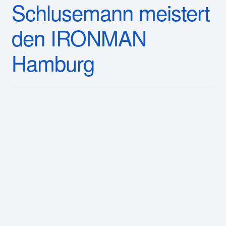
Für den Triathleten Marc Schlusemann vom SuS
Stadtlohn stand am 7. Juni mit dem IRONMAN Hamburg
einer der Saisonhöhepunkte auf dem Programm. Nach
monatelanger Vorbereitung stellte er sich der
Herausforderung über 3,8 Kilometer Schwimmen, 180
Kilometer Radfahren und den abschließenden Marathon
über 42,2 Kilometer – und durfte sich nach 10:13
Stunden stolz als IRONMAN-Finisher feiern lassen.
Der Wettkampf begann am frühen Morgen in der
Hamburger Alster. Mit seiner Schwimmzeit von 1:15
Stunden legte Marc zwar eine solide Grundlage,
dennoch zeigte er sich nach dem Schwimmen etwas
enttäuscht. Er hatte sich für die erste Disziplin mehr
vorgenommen und hoffte auf eine schnellere Zeit. Doch
bei einer Langdistanz entscheidet sich das Rennen