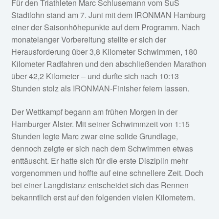
bekanntlich erst auf den folgenden vielen Kilometern.
Nach einem schnellen Wechsel ging es auf die
Radstrecke. Dort erwarteten die Athleten schwierige
Bedingungen. Starker Wind und Regen machten die 180
Kilometer zu einer echten Herausforderung. Trotz der
harten Bedingungen zeigte Marc eine starke Leistung
und absolvierte den Radkurs in 4:54 Stunden. Für
zusätzliche Aufregung sorgte ein Sabotage-Akt auf der
Radstrecke, bei dem Metallsplitter zahlreiche Defekte
verursachten und mehrere Teilnehmer zur Aufgabe
zwangen. Marc hatte jedoch Glück und blieb von den
Vorfällen verschont, sodass er sein Rennen ohne
technische Probleme fortsetzen konnte.
Mit einer guten Ausgangsposition wechselte er auf die
Laufstrecke. Kilometer für Kilometer kämpfte er sich