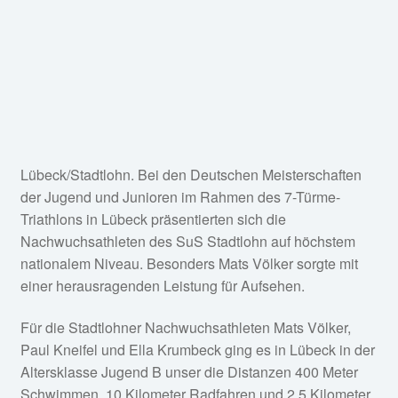
Paul Kneifel und Ella Krumbeck ging es in Lübeck in der
Altersklasse Jugend B unser die Distanzen 400 Meter
Schwimmen, 10 Kilometer Radfahren und 2,5 Kilometer
Laufen.
In der Altersklasse Jugend B männlich kämpfte sich
Völker durch ein stark besetztes Teilnehmerfeld und
belegte am Ende einen hervorragenden vierten Platz.
Mit einer Gesamtzeit von 33:01 Minuten verpasste der
Stadtlohner eine Medaille denkbar knapp. Lediglich eine
Sekunde fehlte ihm auf den drittplatzierten Lando
Spielberger, der nach 33:00 Minuten ins Ziel kam.
Trotz der hauchdünn verpassten Podestplatzierung
zeigte sich die Leistung des jungen SuS-Athleten
beeindruckend. Gegen die besten Nachwuchstriathleten
Deutschlands bewies Völker große Nervenstärke und