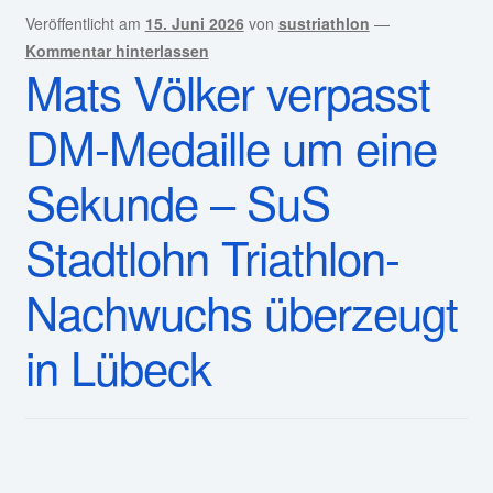
Sekunde – SuS
Stadtlohn Triathlon-
Nachwuchs überzeugt
in Lübeck
Lübeck/Stadtlohn. Bei den Deutschen Meisterschaften
der Jugend und Junioren im Rahmen des 7-Türme-
Triathlons in Lübeck präsentierten sich die
Nachwuchsathleten des SuS Stadtlohn auf höchstem
nationalem Niveau. Besonders Mats Völker sorgte mit
einer herausragenden Leistung für Aufsehen.
Für die Stadtlohner Nachwuchsathleten Mats Völker,