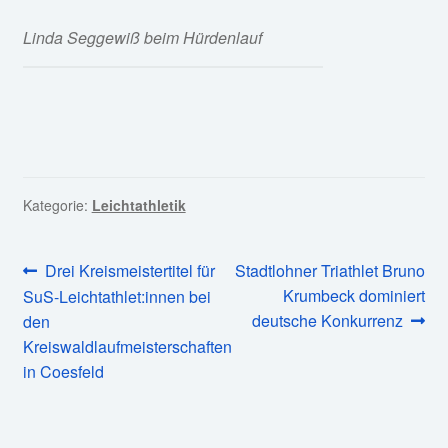
Linda Seggewiß beim Hürdenlauf
Kategorie:
Leichtathletik
Beitragsnavigation
Vorheriger
Nächster
Drei Kreismeistertitel für
Stadtlohner Triathlet Bruno
Beitrag:
Beitrag:
Krumbeck dominiert
SuS-Leichtathlet:innen bei
deutsche Konkurrenz
den
Kreiswaldlaufmeisterschaften
in Coesfeld