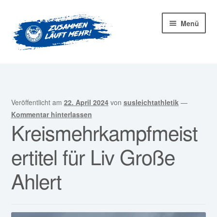
Zur
Zum
Menü
Navigation
Inhalt
springen
springen
Startseite
Mitglied werden!
Veröffentlicht am
22. April 2024
von
susleichtathletik
—
Unter
Unser Verein
Kommentar hinterlassen
Kreismehrkampfmeist
öffnen
Unter
Abteilungen
ertitel für Liv Große
öffnen
Unter
Kurse
Ahlert
öffnen
Sponsoren
Unter