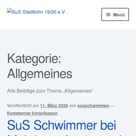
Zur
Zum
Menü
Navigation
Inhalt
springen
springen
Startseite
Mitglied werden!
Kategorie:
Unter
Unser Verein
Allgemeines
öffnen
Unter
Abteilungen
öffnen
Alle Beiträge zum Thema „Allgemeines“
Unter
Kurse
öffnen
Veröffentlicht am
11. März 2026
von
susschwimmen
—
Sponsoren
Kommentar hinterlassen
SuS Schwimmer bei
Unter
Service
öffnen