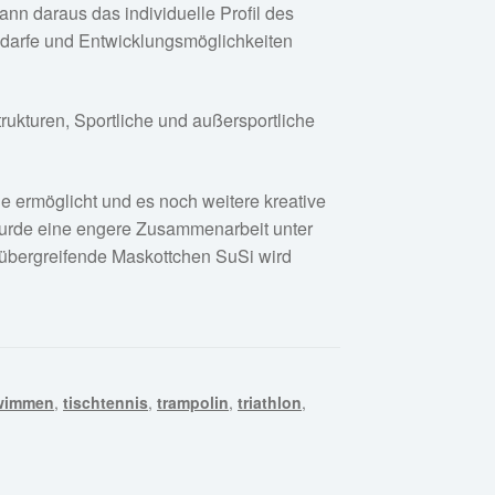
nn daraus das individuelle Profil des
Bedarfe und Entwicklungsmöglichkeiten
ukturen, Sportliche und außersportliche
e ermöglicht und es noch weitere kreative
 wurde eine engere Zusammenarbeit unter
übergreifende Maskottchen SuSi wird
wimmen
,
tischtennis
,
trampolin
,
triathlon
,