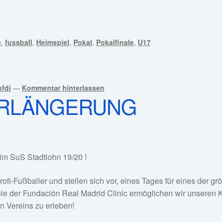
e
,
fussball
,
Heimspiel
,
Pokal
,
Pokalfinale
,
U17
fdi
—
Kommentar hinterlassen
ERLÄNGERUNG
eim SuS Stadtlohn 19/20 !
ofi-Fußballer und stellen sich vor, eines Tages für eines der gr
e der Fundación Real Madrid Clinic ermöglichen wir unseren K
n Vereins zu erleben!