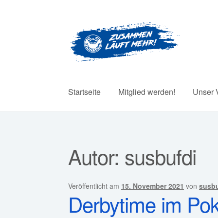
Zur
Zum
Navigation
Inhalt
springen
springen
Startseite
Mitglied werden!
Unser 
Autor:
susbufdi
Veröffentlicht am
15. November 2021
von
susbu
Derbytime im Pok