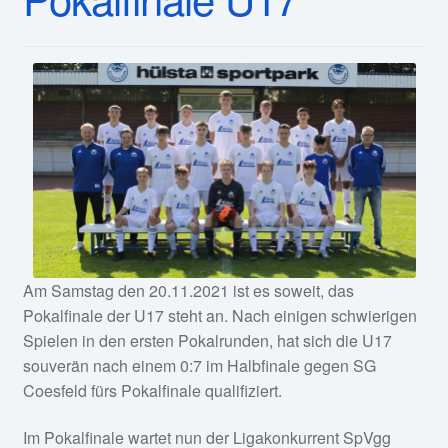
Service
öffnen
Fan-Shop
Am Samstag den 20.11.2021 ist es soweit, das
Pokalfinale der U17 steht an. Nach einigen schwierig
en
Spielen in den ersten Pokalrunden, hat sich die U17
souverän nach einem 0:7 im Halbfinale gegen SG
Coesfeld fürs Pokalfinale qualifiziert.
Im Pokalfinale wartet nun der Ligakonkurrent SpVgg