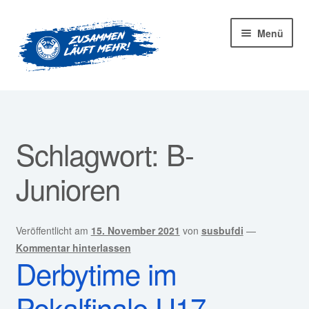
Zur
Zum
Menü
Navigation
Inhalt
springen
springen
Startseite
Mitglied werden!
Schlagwort:
B-
Unter
Unser Verein
Junioren
öffnen
Unter
Abteilungen
öffnen
Veröffentlicht am
15. November 2021
von
susbufdi
—
Unter
Kurse
Kommentar hinterlassen
öffnen
Derbytime im
Sponsoren
Pokalfinale U17
Unter