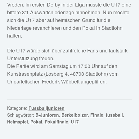
Vreden. Im ersten Derby in der Liga musste die U17 eine
bittere 3:1 Auswärtsniederlage hinnehmen. Nun möchte
sich die U17 aber auf heimischen Grund für die
Niederlage revanchieren und den Pokal in Stadtlohn
halten.
Die U17 würde sich über zahlreiche Fans und lautstark
Unterstützung freuen.
Die Partie wird am Samstag um 17:00 Uhr auf den
Kunstrasenplatz (Losberg 4, 48703 Stadtlohn) vom
Unparteiischen Frederik Wübbelt angepfiffen.
Kategorie:
Fussballjunioren
Schlagwörter:
B-Junioren
,
Berkelbolzer
,
Finale
,
fussball
,
Heimspiel
,
Pokal
,
Pokalfinale
,
U17