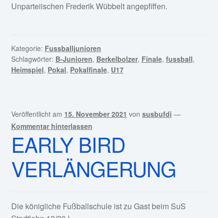
Unparteiischen Frederik Wübbelt angepfiffen.
Kategorie:
Fussballjunioren
Schlagwörter:
B-Junioren
,
Berkelbolzer
,
Finale
,
fussball
,
Heimspiel
,
Pokal
,
Pokalfinale
,
U17
Veröffentlicht am
15. November 2021
von
susbufdi
—
Kommentar hinterlassen
EARLY BIRD
VERLÄNGERUNG
Die königliche Fußballschule ist zu Gast beim SuS