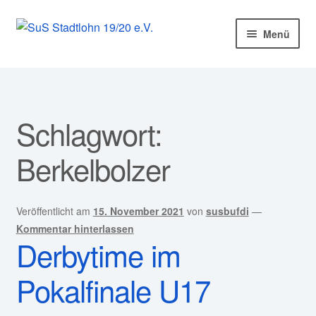
Zur
Zum
Menü
Navigation
Inhalt
springen
springen
Startseite
Mitglied werden!
Schlagwort:
Unter
Unser Verein
Berkelbolzer
öffnen
Unter
Abteilungen
öffnen
Veröffentlicht am
15. November 2021
von
susbufdi
—
Unter
Kurse
Kommentar hinterlassen
öffnen
Derbytime im
Sponsoren
Pokalfinale U17
Unter
Service
öffnen