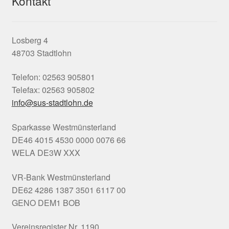
Kontakt
Unter
Dodgeball
öffnen
Unter
Kurse
Losberg 4
öffnen
48703 Stadtlohn
Sponsoren
Telefon: 02563 905801
Telefax: 02563 905802
Unter
Service
info@sus-stadtlohn.de
öffnen
Fan-Shop
Sparkasse Westmünsterland
DE46 4015 4530 0000 0076 66
WELA DE3W XXX
VR-Bank Westmünsterland
DE62 4286 1387 3501 6117 00
GENO DEM1 BOB
Vereinsregister Nr. 1190