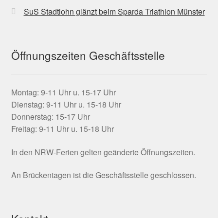
SuS Stadtlohn glänzt beim Sparda Triathlon Münster
Laufen
Unter
Leichtathletik
Öffnungszeiten Geschäftsstelle
öffnen
Unter
Schwimmen
öffnen
Montag: 9-11 Uhr u. 15-17 Uhr
Sportabzeichen
Dienstag: 9-11 Uhr u. 15-18 Uhr
Donnerstag: 15-17 Uhr
Unter
Tischtennis
Freitag: 9-11 Uhr u. 15-18 Uhr
öffnen
Unter
In den NRW-Ferien gelten geänderte Öffnungszeiten.
Trampolin
öffnen
An Brückentagen ist die Geschäftsstelle geschlossen.
Unter
Triathlon
öffnen
Unter
Turnen
öffnen