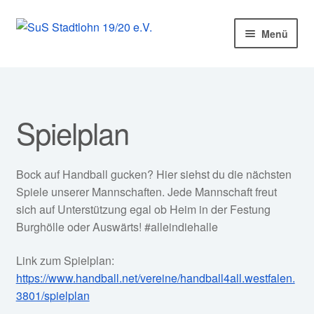
Zur
Zum
Menü
Navigation
Inhalt
springen
springen
Startseite
Mitglied werden!
Spielplan
Unter
Unser Verein
öffnen
Bock auf Handball gucken? Hier siehst du die nächsten
Unter
Abteilungen
Spiele unserer Mannschaften. Jede Mannschaft freut
öffnen
sich auf Unterstützung egal ob Heim in der Festung
Unter
Fussball
Burghölle oder Auswärts! #alleindiehalle
öffnen
Unter
Handball
Link zum Spielplan:
öffnen
https://www.handball.net/vereine/handball4all.westfalen.
News
3801/spielplan