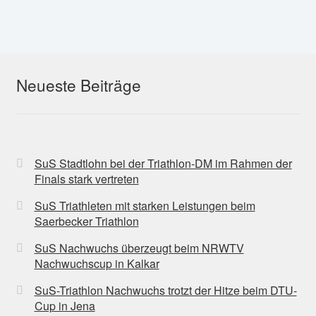
Mannschaften
Spielplan
Neueste Beiträge
Trainingszeiten
Schiedsrichter:innen
Ansprechpartner
SuS Stadtlohn bei der Triathlon-DM im Rahmen der
Finals stark vertreten
Newsletter Handball
SuS Triathleten mit starken Leistungen beim
Saerbecker Triathlon
Facebook
SuS Nachwuchs überzeugt beim NRWTV
Nachwuchscup in Kalkar
Instagram
SuS-Triathlon Nachwuchs trotzt der Hitze beim DTU-
Cup in Jena
Dokumente