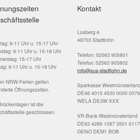
fnungszeiten
Kontakt
schäftsstelle
Losberg 4
48703 Stadtlohn
ag: 9-11 Uhr u. 15-17 Uhr
stag: 9-11 Uhr u. 15-18 Uhr
Telefon: 02563 905801
nerstag: 15-17 Uhr
Telefax: 02563 905802
tag: 9-11 Uhr u. 15-18 Uhr
info@sus-stadtlohn.de
den NRW-Ferien gelten
Sparkasse Westmünsterlan
derte Öffnungszeiten.
DE46 4015 4530 0000 0076
WELA DE3W XXX
rückentagen ist die
häftsstelle geschlossen.
VR-Bank Westmünsterland
DE62 4286 1387 3501 6117
GENO DEM1 BOB