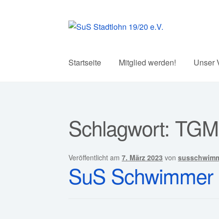
Zur
Zum
Navigation
Inhalt
springen
springen
Startseite
Mitglied werden!
Unser 
Schlagwort:
TGM
Veröffentlicht am
7. März 2023
von
susschwim
SuS Schwimmer b