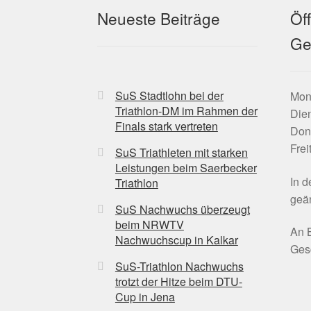
Neueste Beiträge
Öf
Ge
SuS Stadtlohn bei der
Mont
Triathlon-DM im Rahmen der
Dien
Finals stark vertreten
Don
Frei
SuS Triathleten mit starken
Leistungen beim Saerbecker
In 
Triathlon
geän
SuS Nachwuchs überzeugt
beim NRWTV
An B
Nachwuchscup in Kalkar
Gesc
SuS-Triathlon Nachwuchs
trotzt der Hitze beim DTU-
Cup in Jena