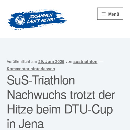
Zur
Zum
Menü
Navigation
Inhalt
springen
springen
Startseite
Mitglied werden!
Veröffentlicht am
29. Juni 2026
von
sustriathlon
—
Unter
Unser Verein
Kommentar hinterlassen
SuS-Triathlon
öffnen
Unter
Abteilungen
Nachwuchs trotzt der
öffnen
Unter
Kurse
Hitze beim DTU-Cup
öffnen
Sponsoren
in Jena
Unter