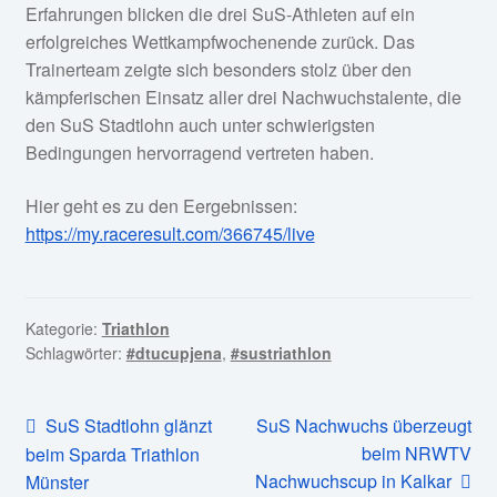
Erfahrungen blicken die drei SuS-Athleten auf ein
erfolgreiches Wettkampfwochenende zurück. Das
Trainerteam zeigte sich besonders stolz über den
kämpferischen Einsatz aller drei Nachwuchstalente, die
den SuS Stadtlohn auch unter schwierigsten
Bedingungen hervorragend vertreten haben.
Hier geht es zu den Eergebnissen:
https://my.raceresult.com/366745/live
Kategorie:
Triathlon
Schlagwörter:
#dtucupjena
,
#sustriathlon
Beitragsnavigation
Vorheriger
Nächster
SuS Stadtlohn glänzt
SuS Nachwuchs überzeugt
Beitrag:
Beitrag:
beim NRWTV
beim Sparda Triathlon
Nachwuchscup in Kalkar
Münster