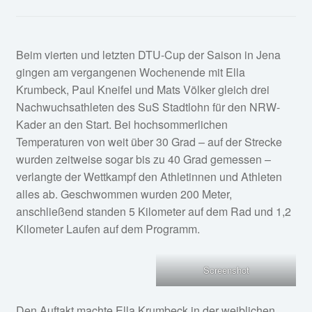
Service
öffnen
Fan-Shop
Beim vierten und letzten DTU-Cup der Saison in Jena
gingen am vergangenen Wochenende mit Ella
Krumbeck, Paul Kneifel und Mats Völker gleich drei
Nachwuchsathleten des SuS Stadtlohn für den NRW-
Kader an den Start. Bei hochsommerlichen
Temperaturen von weit über 30 Grad – auf der Strecke
wurden zeitweise sogar bis zu 40 Grad gemessen –
verlangte der Wettkampf den Athletinnen und Athleten
alles ab. Geschwommen wurden 200 Meter,
anschließend standen 5 Kilometer auf dem Rad und 1,2
Kilometer Laufen auf dem Programm.
Screenshot
Den Auftakt machte Ella Krumbeck in der weiblichen