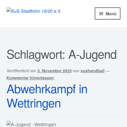
Zur
Zum
Menü
Navigation
Inhalt
springen
springen
Startseite
Mitglied werden!
Schlagwort:
A-Jugend
Unter
Unser Verein
öffnen
Unter
Veröffentlicht am
3. November 2025
von
sushandball
—
Abteilungen
öffnen
Kommentar hinterlassen
Abwehrkampf in
Unter
Kurse
öffnen
Wettringen
Sponsoren
Unter
Service
öffnen