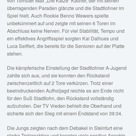
von Torhüter Max „Die Katze“ Kattner, der mit seinen
überragenden Paraden glänzte und die Stadtlohner im
Spiel hielt. Auch Rookie Benno Wewers spielte
unbekümmert auf und zeigte mit seinen 6 Toren im
Abschluss keine Nerven. Für viel Stabilität, Tempo und
ein effektives Angriffsspiel sorgten Kai Dalhues und
Luca Seiffert, die bereits für die Senioren auf der Platte
stehen.
Die kämpferische Einstellung der Stadtlohner A-Jugend
zahlte sich aus, und sie konnten den Rückstand
zwischenzeitlich auf 2 Tore verkürzen. Trotz einer
beeindruckenden Aufholjagd reichte es am Ende nicht
für den SuS Stadtlohn, den Rückstand vollständig
aufzuholen. Der TV Vreden behielt die Oberhand und
sicherte sich den Sieg mit einem Endstand von 39:34.
Die Jungs zeigten nach dem Debakel in Steinfurt eine
starke Trotzreaktion und konnten viele positive Aspekte