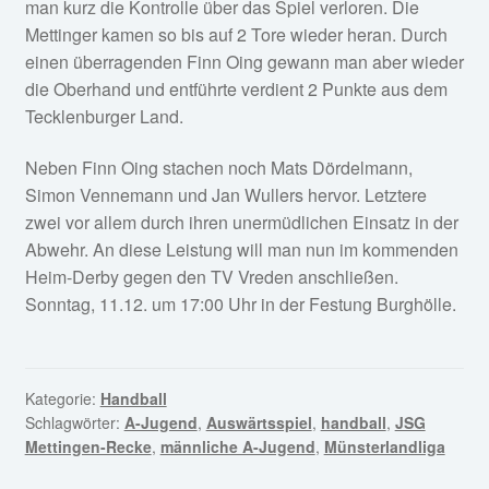
man kurz die Kontrolle über das Spiel verloren. Die
Mettinger kamen so bis auf 2 Tore wieder heran. Durch
einen überragenden Finn Oing gewann man aber wieder
die Oberhand und entführte verdient 2 Punkte aus dem
Tecklenburger Land.
Neben Finn Oing stachen noch Mats Dördelmann,
Simon Vennemann und Jan Wullers hervor. Letztere
zwei vor allem durch ihren unermüdlichen Einsatz in der
Abwehr. An diese Leistung will man nun im kommenden
Heim-Derby gegen den TV Vreden anschließen.
Sonntag, 11.12. um 17:00 Uhr in der Festung Burghölle.
Kategorie:
Handball
Schlagwörter:
A-Jugend
,
Auswärtsspiel
,
handball
,
JSG
Mettingen-Recke
,
männliche A-Jugend
,
Münsterlandliga