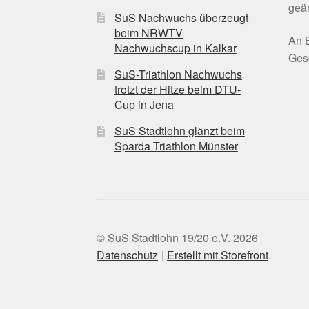
geän
SuS Nachwuchs überzeugt
beim NRWTV
An B
Nachwuchscup in Kalkar
Gesc
SuS-Triathlon Nachwuchs
trotzt der Hitze beim DTU-
Cup in Jena
SuS Stadtlohn glänzt beim
Sparda Triathlon Münster
© SuS Stadtlohn 19/20 e.V. 2026
Datenschutz
Erstellt mit Storefront
.