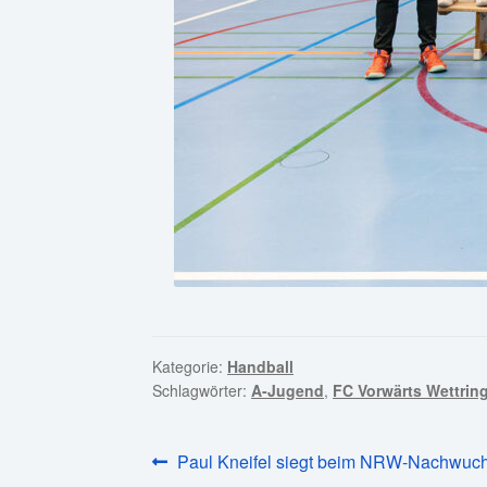
Kategorie:
Handball
Schlagwörter:
A-Jugend
,
FC Vorwärts Wettrin
Beitragsnavigation
Vorheriger
Paul Kneifel siegt beim NRW-Nachwuch