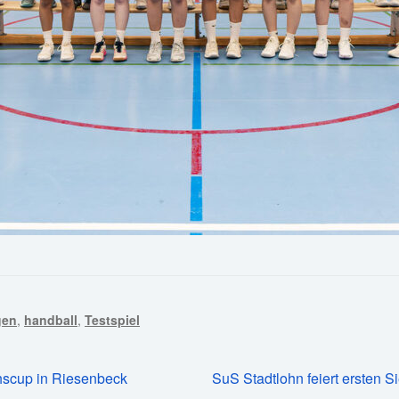
gen
,
handball
,
Testspiel
Nächster
scup in Riesenbeck
SuS Stadtlohn feiert ersten 