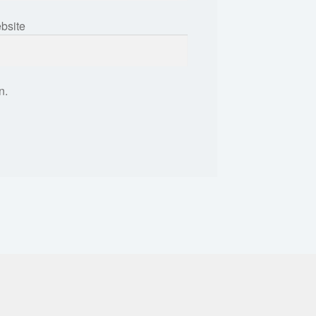
bsite
n.