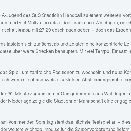
e A-Jugend des SuS Stadtlohn Handball zu einem weiteren Vor
 Kader und viel Motivation reiste das Team nach Wettringen, um
nschaft knapp mit 27:29 geschlagen geben – doch das Ergebni
s tasteten sich zunächst ab und zeigten eine konzentrierte Le
iese über weite Strecken behaupten. Mit viel Tempo, Einsatz un
e das Spiel, um zahlreiche Positionen zu wechseln und neue Ko
se, auch wenn sie phasenweise zu kleinen Abstimmungsproblemen
b der 20. Minute zugunsten der Gastgeberinnen aus Wettringen, d
 der Niederlage zeigte die Stadtlohner Mannschaft eine engagier
its am kommenden Sonntag steht das nächste Testspiel an – die
, der weitere wichtige Impulse für die Saisonvorbereitung liefern 