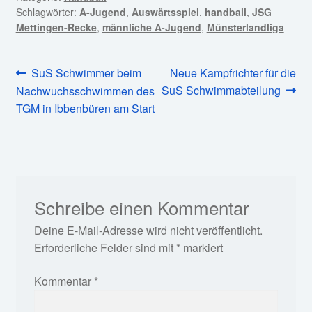
Schlagwörter:
A-Jugend
,
Auswärtsspiel
,
handball
,
JSG
Mettingen-Recke
,
männliche A-Jugend
,
Münsterlandliga
Beitragsnavigation
Vorheriger
Nächster
SuS Schwimmer beim
Neue Kampfrichter für die
Beitrag:
Beitrag:
SuS Schwimmabteilung
Nachwuchsschwimmen des
TGM in Ibbenbüren am Start
Schreibe einen Kommentar
Deine E-Mail-Adresse wird nicht veröffentlicht.
Erforderliche Felder sind mit
*
markiert
Kommentar
*