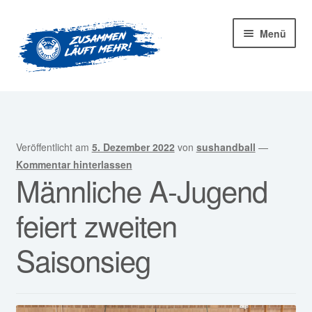
Zur
Zum
Menü
Navigation
Inhalt
springen
springen
Startseite
Mitglied werden!
Veröffentlicht am
5. Dezember 2022
von
sushandball
—
Unter
Unser Verein
Kommentar hinterlassen
Männliche A-Jugend
öffnen
Unter
Abteilungen
feiert zweiten
öffnen
Unter
Kurse
Saisonsieg
öffnen
Sponsoren
Unter