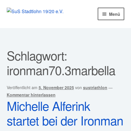
Zur
Zum
Menü
Navigation
Inhalt
springen
springen
Startseite
Mitglied werden!
Schlagwort:
Unter
Unser Verein
ironman70.3marbella
öffnen
Unter
Abteilungen
öffnen
Veröffentlicht am
5. November 2025
von
sustriathlon
—
Unter
Kurse
Kommentar hinterlassen
öffnen
Michelle Alferink
Sponsoren
startet bei der Ironman
Unter
Service
öffnen