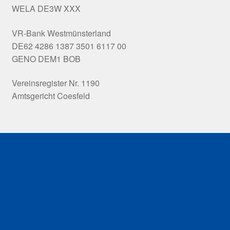
WELA DE3W XXX
VR-Bank Westmünsterland
DE62 4286 1387 3501 6117 00
GENO DEM1 BOB
Vereinsregister Nr. 1190
Amtsgericht Coesfeld