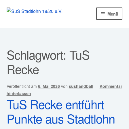
Zur
Zum
Menü
Navigation
Inhalt
springen
springen
Startseite
Mitglied werden!
Schlagwort:
TuS
Unter
Unser Verein
Recke
öffnen
Unter
Abteilungen
öffnen
Veröffentlicht am
6. Mai 2026
von
sushandball
—
Kommentar
Unter
Kurse
hinterlassen
öffnen
TuS Recke entführt
Sponsoren
Punkte aus Stadtlohn
Unter
Service
öffnen