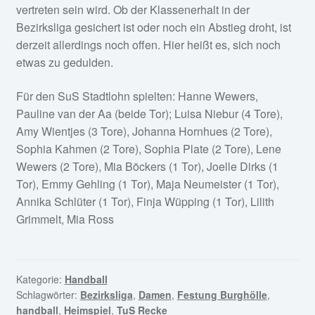
vertreten sein wird. Ob der Klassenerhalt in der
Bezirksliga gesichert ist oder noch ein Abstieg droht, ist
derzeit allerdings noch offen. Hier heißt es, sich noch
etwas zu gedulden.
Für den SuS Stadtlohn spielten: Hanne Wewers,
Pauline van der Aa (beide Tor); Luisa Niebur (4 Tore),
Amy Wientjes (3 Tore), Johanna Hornhues (2 Tore),
Sophia Kahmen (2 Tore), Sophia Plate (2 Tore), Lene
Wewers (2 Tore), Mia Böckers (1 Tor), Joelle Dirks (1
Tor), Emmy Gehling (1 Tor), Maja Neumeister (1 Tor),
Annika Schlüter (1 Tor), Finja Wüpping (1 Tor), Lilith
Grimmelt, Mia Ross
Kategorie:
Handball
Schlagwörter:
Bezirksliga
,
Damen
,
Festung Burghölle
,
handball
,
Heimspiel
,
TuS Recke