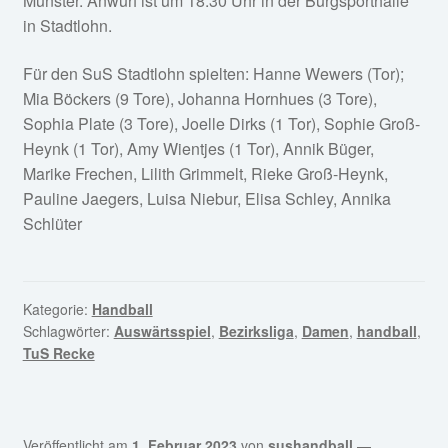
Münster. Anwurf ist um 18:30 Uhr in der Burgsporthalle
in Stadtlohn.
Für den SuS Stadtlohn spielten: Hanne Wewers (Tor);
Mia Böckers (9 Tore), Johanna Hornhues (3 Tore),
Sophia Plate (3 Tore), Joelle Dirks (1 Tor), Sophie Groß-
Heynk (1 Tor), Amy Wientjes (1 Tor), Annik Büger,
Marike Frechen, Lilith Grimmelt, Rieke Groß-Heynk,
Pauline Jaegers, Luisa Niebur, Elisa Schley, Annika
Schlüter
Kategorie:
Handball
Schlagwörter:
Auswärtsspiel
,
Bezirksliga
,
Damen
,
handball
,
TuS Recke
Veröffentlicht am
1. Februar 2023
von
sushandball
—