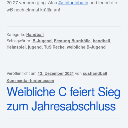
20:27 verloren ging. Also
#alleindiehalle
und feuert die
wB noch einmal kräftig an!
Kategorie:
Handball
Schlagwörter:
B-Jugend
,
Festung Burghölle
,
handball
,
Heimspiel
,
jugend
,
TuS Recke
,
weibliche B-Jugend
Veröffentlicht am
13. Dezember 2021
von
sushandball
—
Kommentar hinterlassen
Weibliche C feiert Sieg
zum Jahresabschluss