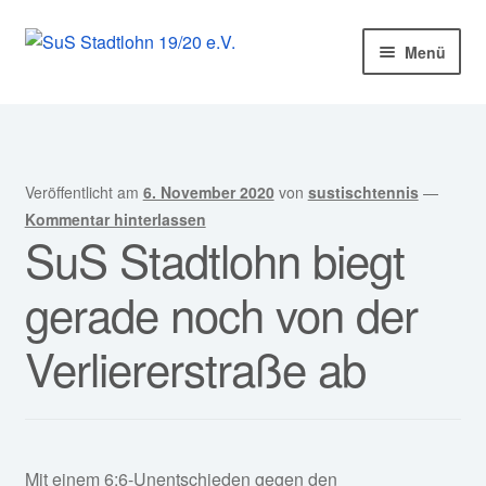
Zur
Zum
Menü
Navigation
Inhalt
springen
springen
Startseite
Mitglied werden!
Veröffentlicht am
6. November 2020
von
sustischtennis
—
Unter
Unser Verein
Kommentar hinterlassen
SuS Stadtlohn biegt
öffnen
Unter
Abteilungen
gerade noch von der
öffnen
Unter
Kurse
Verliererstraße ab
öffnen
Sponsoren
Unter
Service
öffnen
Mit einem 6:6-Unentschieden gegen den