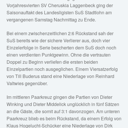
Fan-Shop
Vorjahresvierten SV Cheruskia Laggenbeck ging der
Saisonauftakt des Landesligisten SuS Stadtlohn am
vergangenen Samstag Nachmittag zu Ende.
Bei einem zwischenzeitlichen 2:6 Rückstand sah der
SuS bereits wie der sichere Verlierer aus, doch vier
Einzelerfolge in Serie bescherten dem SuS doch noch
einen verdienten Punktgewinn. Ohne die vertrauten
Doppel zu Beginn verliefen die ersten beiden
Einzelpartien noch ausgeglichen. Einem Viersatzerfolg
von Till Buderus stand eine Niederlage von Reinhard
Valtwies gegenüber.
Im mittleren Paarkreuz gingen die Partien von Dieter
Winking und Dieter Middelick unglücklich in fünf Sätzen
an die Gäste, die somit auf 3:1 davonzogen. Am unteren
Paarkreuz blieb es beim Rückstand, da einem Erfolg von
Klaus Hogelucht-Schücker eine Niederlage von Dirk