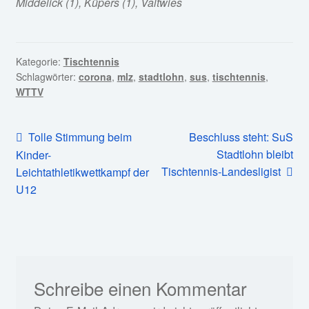
Middelick (1), Küpers (1), Valtwies
Kategorie:
Tischtennis
Schlagwörter:
corona
,
mlz
,
stadtlohn
,
sus
,
tischtennis
,
WTTV
Beitragsnavigation
Vorheriger
Nächster
Tolle Stimmung beim
Beschluss steht: SuS
Beitrag:
Beitrag:
Stadtlohn bleibt
Kinder-
Tischtennis-Landesligist
Leichtathletikwettkampf der
U12
Schreibe einen Kommentar