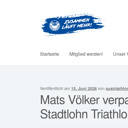
Zur
Zum
Navigation
Inhalt
springen
springen
Startseite
Mitglied werden!
Unser 
Veröffentlicht am
15. Juni 2026
von
sustriathlo
Mats Völker ver
Stadtlohn Triath