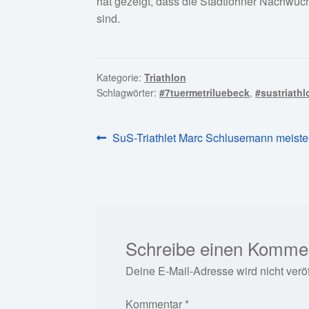
hat gezeigt, dass die Stadtlohner Nachwuch
sind.
Kategorie:
Triathlon
Schlagwörter:
#7tuermetriluebeck
,
#sustriathl
Beitragsnavigation
Vorheriger
SuS-Triathlet Marc Schlusemann meis
Beitrag:
Schreibe einen Komme
Deine E-Mail-Adresse wird nicht veröff
Kommentar
*