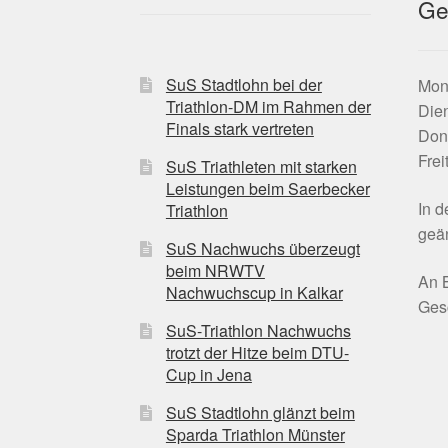
Ge
SuS Stadtlohn bei der
Mont
Triathlon-DM im Rahmen der
Dien
Finals stark vertreten
Don
Frei
SuS Triathleten mit starken
Leistungen beim Saerbecker
In 
Triathlon
geän
SuS Nachwuchs überzeugt
beim NRWTV
An B
Nachwuchscup in Kalkar
Gesc
SuS-Triathlon Nachwuchs
trotzt der Hitze beim DTU-
Cup in Jena
SuS Stadtlohn glänzt beim
Sparda Triathlon Münster