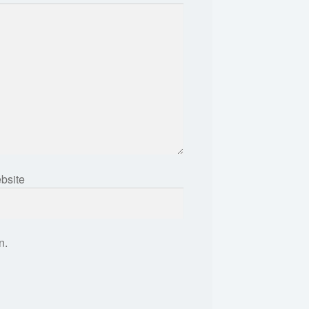
bsite
n.