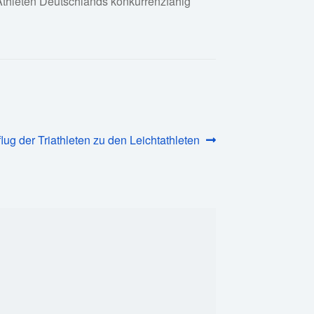
 Athleten Deutschlands konkurrenzfähig
hster
lug der Triathleten zu den Leichtathleten
rag: