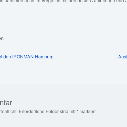
striathleten auch im Vergleich mit den besten Athletinnen und
on
Näc
tert den IRONMAN Hamburg
Ausf
Beit
ntar
entlicht.
Erforderliche Felder sind mit
*
markiert