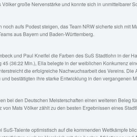
Völker große Nervenstärke und konnte sich in unmittelbarer Sc
och aufs Podest steigen, das Team NRW sicherte sich mit Mat
n Teams aus Bayern und Baden-Württemberg.
mbeck und Paul Kneifel die Farben des SuS Stadtlohn in der Ha
5 (36:22 Min.), Ella belegte in der weiblichen Konkurrenz einen
nterstreicht die erfolgreiche Nachwuchsarbeit des Vereins. Die
 und bestätigten ihre starke Entwicklung in den vergangenen 
en bei den Deutschen Meisterschaften einen weiteren Beleg für d
tz von Mats Völker zählt zu den besten Ergebnissen eines Stadt
rei SuS-Talente optimistisch auf die kommenden Wettkämpfe bli