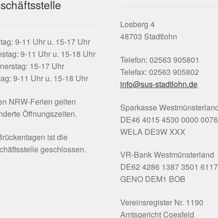
schäftsstelle
Losberg 4
48703 Stadtlohn
ag: 9-11 Uhr u. 15-17 Uhr
stag: 9-11 Uhr u. 15-18 Uhr
Telefon: 02563 905801
nerstag: 15-17 Uhr
Telefax: 02563 905802
tag: 9-11 Uhr u. 15-18 Uhr
info@sus-stadtlohn.de
den NRW-Ferien gelten
Sparkasse Westmünsterlan
derte Öffnungszeiten.
DE46 4015 4530 0000 0076
WELA DE3W XXX
rückentagen ist die
häftsstelle geschlossen.
VR-Bank Westmünsterland
DE62 4286 1387 3501 6117
GENO DEM1 BOB
Vereinsregister Nr. 1190
Amtsgericht Coesfeld