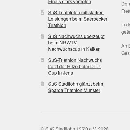
Finals stark vertreten
Don
Frei
SuS Triathleten mit starken
Leistungen beim Saerbecker
In 
Triathlon
geän
SuS Nachwuchs überzeugt
beim NRWTV
An B
Nachwuchscup in Kalkar
Gesc
SuS-Triathlon Nachwuchs
trotzt der Hitze beim DTU-
Cup in Jena
SuS Stadtlohn glänzt beim
Sparda Triathlon Münster
© SuS Stadtlohn 19/20 e.V. 2026