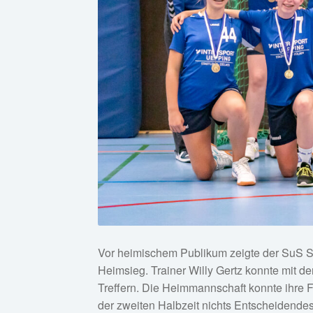
Vor heimischem Publikum zeigte der SuS Sta
Heimsieg. Trainer Willy Gertz konnte mit 
Treffern. Die Heimmannschaft konnte ihre 
der zweiten Halbzeit nichts Entscheidende