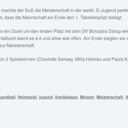
 machte der SuS die Meisterschaft in der weibl. D-Jugend perfek
t, dass die Mannschaft am Ende den 1. Tabellenplatz belegt.
 es ein Duell um den ersten Platz mit dem SV Borussia Darup we
lbzeit stand es 4:4 und alles war offen. Am Ende siegten sie d
ur Meisterschaft.
 3 Spielerinnen (Charlotte Serowy, Milla Hericks und Paula Ko
handball
,
Heimspiel
,
jugend
,
Kreisklasse
,
Meister
,
Meisterschaft
,
S