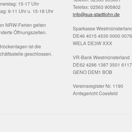
nerstag: 15-17 Uhr
Telefax: 02563 905802
tag: 9-11 Uhr u. 15-18 Uhr
info@sus-stadtlohn.de
den NRW-Ferien gelten
Sparkasse Westmünsterlan
derte Öffnungszeiten.
DE46 4015 4530 0000 0076
WELA DE3W XXX
rückentagen ist die
häftsstelle geschlossen.
VR-Bank Westmünsterland
DE62 4286 1387 3501 6117
GENO DEM1 BOB
Vereinsregister Nr. 1190
Amtsgericht Coesfeld