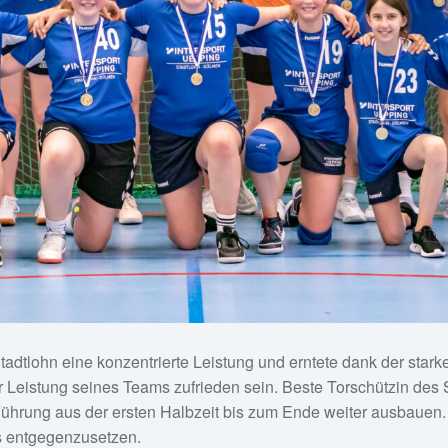
dtlohn eine konzentrierte Leistung und erntete dank der starke
der Leistung seines Teams zufrieden sein. Beste Torschützin d
Führung aus der ersten Halbzeit bis zum Ende weiter ausbauen
s entgegenzusetzen.