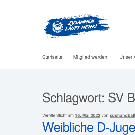
Zur
Zum
Navigation
Inhalt
springen
springen
Startseite
Mitglied werden!
Unser 
Schlagwort:
SV B
Veröffentlicht am
16. Mai 2022
von
sushandbal
Weibliche D-Jugen