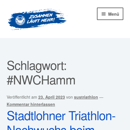
Zur
Zum
Menü
Navigation
Inhalt
springen
springen
Startseite
Mitglied werden!
Schlagwort:
Unter
Unser Verein
#NWCHamm
öffnen
Unter
Abteilungen
öffnen
Veröffentlicht am
23. April 2023
von
sustriathlon
—
Unter
Kurse
Kommentar hinterlassen
öffnen
Stadtlohner Triathlon-
Sponsoren
Nachwuchs beim
Unter