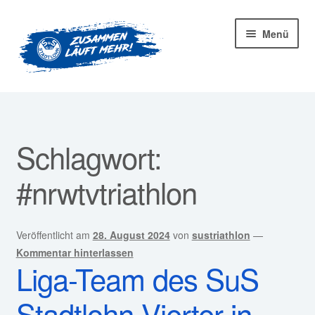
Zur
Zum
Menü
Navigation
Inhalt
springen
springen
Startseite
Mitglied werden!
Schlagwort:
Unter
Unser Verein
#nrwtvtriathlon
öffnen
Unter
Abteilungen
öffnen
Veröffentlicht am
28. August 2024
von
sustriathlon
—
Unter
Kurse
Kommentar hinterlassen
öffnen
Liga-Team des SuS
Sponsoren
Stadtlohn Vierter in
Unter