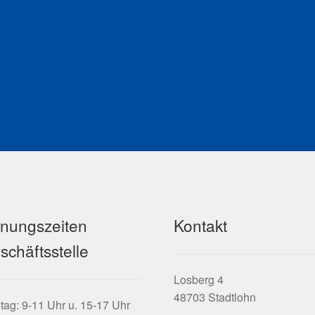
fnungszeiten
Kontakt
schäftsstelle
Losberg 4
48703 Stadtlohn
ag: 9-11 Uhr u. 15-17 Uhr