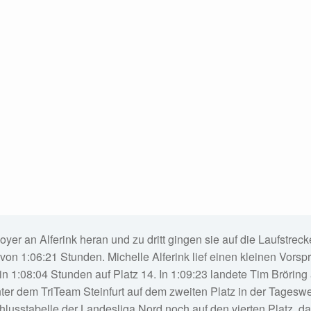
r an Alferink heran und zu dritt gingen sie auf die Laufstreck
it von 1:06:21 Stunden. Michelle Alferink lief einen kleinen Vorsp
in 1:08:04 Stunden auf Platz 14. In 1:09:23 landete Tim Bröring a
er dem TriTeam Steinfurt auf dem zweiten Platz in der Tageswert
chlusstabelle der Landesliga Nord noch auf den vierten Platz, d