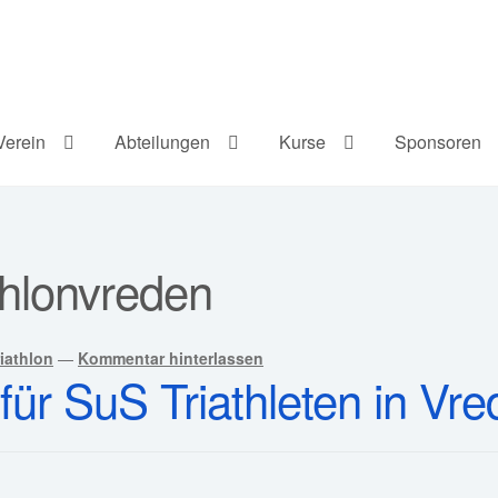
Verein
Abteilungen
Kurse
Sponsoren
thlonvreden
iathlon
—
Kommentar hinterlassen
ür SuS Triathleten in Vr