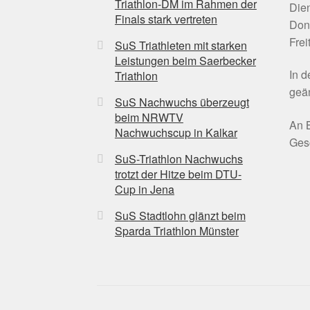
Triathlon-DM im Rahmen der
Dien
Finals stark vertreten
Don
Frei
SuS Triathleten mit starken
Leistungen beim Saerbecker
In 
Triathlon
geän
SuS Nachwuchs überzeugt
beim NRWTV
An B
Nachwuchscup in Kalkar
Gesc
SuS-Triathlon Nachwuchs
trotzt der Hitze beim DTU-
Cup in Jena
SuS Stadtlohn glänzt beim
Sparda Triathlon Münster