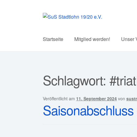
Zur
Zum
Navigation
Inhalt
springen
springen
Startseite
Mitglied werden!
Unser 
Schlagwort:
#tria
Veröffentlicht am
11. September 2024
von
sustr
Saisonabschluss f