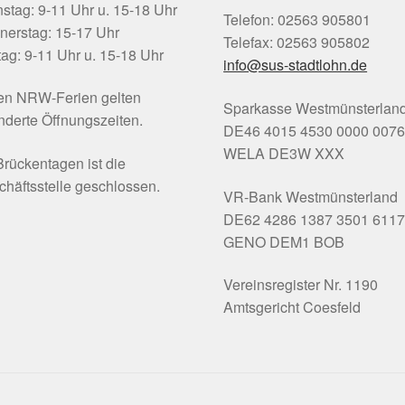
stag: 9-11 Uhr u. 15-18 Uhr
Telefon: 02563 905801
nerstag: 15-17 Uhr
Telefax: 02563 905802
tag: 9-11 Uhr u. 15-18 Uhr
info@sus-stadtlohn.de
den NRW-Ferien gelten
Sparkasse Westmünsterlan
derte Öffnungszeiten.
DE46 4015 4530 0000 0076
WELA DE3W XXX
rückentagen ist die
häftsstelle geschlossen.
VR-Bank Westmünsterland
DE62 4286 1387 3501 6117
GENO DEM1 BOB
Vereinsregister Nr. 1190
Amtsgericht Coesfeld