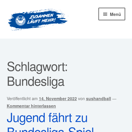
Zur
Zum
Menü
Navigation
Inhalt
springen
springen
Startseite
Mitglied werden!
Schlagwort:
Unter
Unser Verein
Bundesliga
öffnen
Unter
Abteilungen
öffnen
Veröffentlicht am
14. November 2022
von
sushandball
—
Unter
Kurse
Kommentar hinterlassen
öffnen
Jugend fährt zu
Sponsoren
Bundesliga-Spiel
Unter