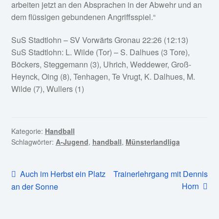
arbeiten jetzt an den Absprachen in der Abwehr und an
dem flüssigen gebundenen Angriffsspiel.“
SuS Stadtlohn – SV Vorwärts Gronau 22:26 (12:13)
SuS Stadtlohn: L. Wilde (Tor) – S. Dalhues (3 Tore),
Böckers, Steggemann (3), Uhrich, Weddewer, Groß-
Heynck, Oing (8), Tenhagen, Te Vrugt, K. Dalhues, M.
Wilde (7), Wullers (1)
Kategorie:
Handball
Schlagwörter:
A-Jugend
,
handball
,
Münsterlandliga
Beitragsnavigation
Vorheriger
Nächster
Auch im Herbst ein Platz
Trainerlehrgang mit Dennis
Beitrag:
Beitrag:
Horn
an der Sonne