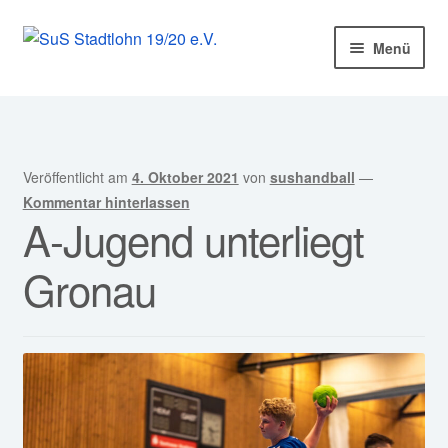
Zur
Zum
Menü
Navigation
Inhalt
springen
springen
Startseite
Mitglied werden!
Veröffentlicht am
4. Oktober 2021
von
sushandball
—
Unter
Unser Verein
Kommentar hinterlassen
A-Jugend unterliegt
öffnen
Unter
Abteilungen
Gronau
öffnen
Unter
Kurse
öffnen
Sponsoren
Unter
Service
öffnen