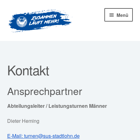
Zur
Zum
Menü
Navigation
Inhalt
springen
springen
Startseite
Mitglied werden!
Kontakt
Unter
Unser Verein
öffnen
Ansprechpartner
Unter
Abteilungen
öffnen
Unter
Abteilungsleiter / Leistungsturnen Männer
Kurse
öffnen
Dieter Heming
Sponsoren
E-Mail: turnen@sus-stadtlohn.de
Unter