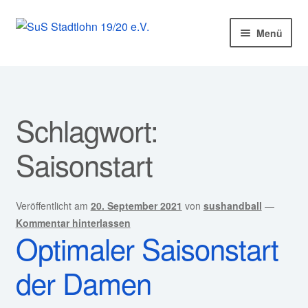
Zur
Zum
Menü
Navigation
Inhalt
springen
springen
Startseite
Mitglied werden!
Schlagwort:
Unter
Unser Verein
Saisonstart
öffnen
Unter
Abteilungen
öffnen
Veröffentlicht am
20. September 2021
von
sushandball
—
Unter
Kurse
Kommentar hinterlassen
öffnen
Optimaler Saisonstart
Sponsoren
der Damen
Unter
Service
öffnen