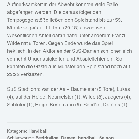
Aufmerksamkeit in der Abwehr konnten viele Bälle
abgefangen werden. Die daraus folgenden
Tempogegenstöße ließen den Spielstand bis zur 55.
Minute sogar auf 11 Tore (29:18) anwachsen.
Wesentlichen Anteil daran hatte unter anderem Franzi
Wilde mit 8 Toren. Gegen Ende wurde das Spiel
hektisch, in den Aktionen der SuS-Damen schlichen sich
vermehrt Ungenauigkeiten und Abspielfehler ein. So
konnten die Gäste aus Münster den Spielstand noch auf
29:22 verkürzen.
SuS Stadtlohn: van der Aa – Baumeister (5 Tore), Lukas
(4), auf der Heide, Neumeister (1), Wilde (8), Jaegers (4),
Schlüter (1), Hoge, Berlemann (5), Schröer, Daniels (1)
Kategorie:
Handball
Schlagwörter:
Bezirksliga
,
Damen
,
handball
,
Saison
,