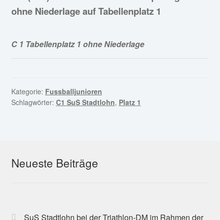
Fan-Shop
ohne Niederlage auf Tabellenplatz 1
C 1 Tabellenplatz 1 ohne Niederlage
Kategorie:
Fussballjunioren
Schlagwörter:
C1 SuS Stadtlohn
,
Platz 1
Neueste Beiträge
SuS Stadtlohn bei der Triathlon-DM im Rahmen der