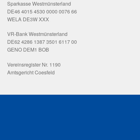
Sparkasse Westmünsterland
DE46 4015 4530 0000 0076 66
WELA DE3W XXX
VR-Bank Westmünsterland
DE62 4286 1387 3501 6117 00
GENO DEM1 BOB
Vereinsregister Nr. 1190
Amtsgericht Coesfeld