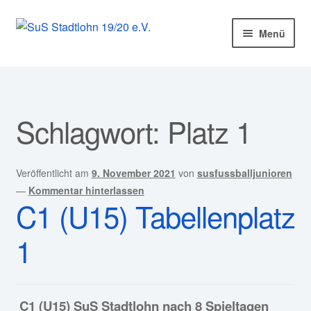
Zur
Zum
Menü
Navigation
Inhalt
springen
springen
Startseite
Mitglied werden!
Schlagwort:
Platz 1
Unter
Unser Verein
öffnen
Unter
Veröffentlicht am
9. November 2021
von
susfussballjunioren
Abteilungen
öffnen
—
Kommentar hinterlassen
C1 (U15) Tabellenplatz
Unter
Kurse
öffnen
1
Sponsoren
Unter
Service
öffnen
C1 (U15) SuS Stadtlohn nach 8 Spieltagen