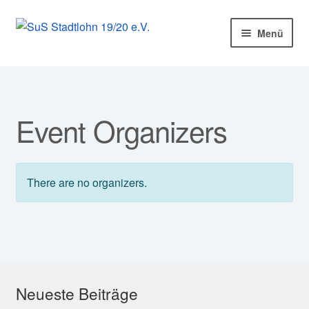
Zur
Zum
Menü
Navigation
Inhalt
springen
springen
Startseite
Mitglied werden!
Event Organizers
Unser Verein
Abteilungen
There are no organizers.
Kurse
Sponsoren
Service
Neueste Beiträge