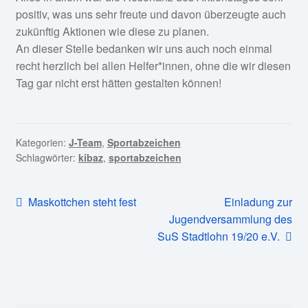
positiv, was uns sehr freute und davon überzeugte auch
zukünftig Aktionen wie diese zu planen.
An dieser Stelle bedanken wir uns auch noch einmal
recht herzlich bei allen Helfer*innen, ohne die wir diesen
Tag gar nicht erst hätten gestalten können!
Kategorien:
J-Team
,
Sportabzeichen
Schlagwörter:
kibaz
,
sportabzeichen
Beitragsnavigation
Vorheriger
Nächster
Maskottchen steht fest
Einladung zur
Beitrag:
Beitrag:
Jugendversammlung des
SuS Stadtlohn 19/20 e.V.