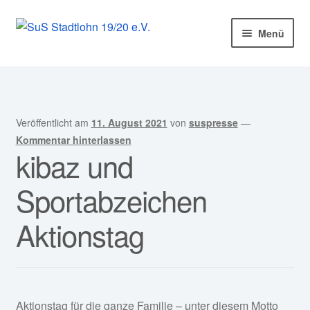
Zur
Zum
Menü
Navigation
Inhalt
springen
springen
Startseite
Mitglied werden!
Veröffentlicht am
11. August 2021
von
suspresse
—
Unter
Unser Verein
Kommentar hinterlassen
kibaz und
öffnen
Unter
Abteilungen
Sportabzeichen
öffnen
Unter
Kurse
Aktionstag
öffnen
Sponsoren
Unter
Service
öffnen
Aktionstag für die ganze Familie – unter diesem Motto