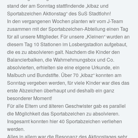
Fan-Shop
stand der am Sonntag stattfindende „kibaz und
Sportabzeichen Aktionstag“ des SuS Stadtlohn!
In den vergangenen Wochen planten wir vom J-Team
zusammen mit der Sportabzeichen-Abteilung einen Tag
für all unsere Mitglieder. Für unsere „Kleinen“ wurden an
diesem Tag 10 Stationen im Losbergstadion aufgebaut,
die es zu absolvieren galt. Nachdem die Kinder den
Balancierbalken, die Wahrnehmungsbox und Co.
absolvierten, erhielten sie eine eigene Urkunde, ein
Malbuch und Bundstifte. Über 70 „kibaz“ konnten am
Sonntag vergeben werden, für viele Kinder war dies das
erste Abzeichen überhaupt und deshalb ein ganz
besonderer Moment!
Für alle Eltern und älteren Geschwister gab es parallel
die Möglichkeit das Sportabzeichen zu absolvieren.
Insgesamt konnten hier 40 Sportabzeichen verliehen
werden.
Alles in allem war die Resonanz des Aktionstages sehr